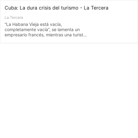
Cuba: La dura crisis del turismo - La Tercera
La Tercera
“La Habana Vieja está vacía,
completamente vacía”, se lamenta un
empresario francés, mientras una turista
española en Varadero reconoce que “la
situación se ha vuelto insostenible”, ya
que “la electricidad se va demasiadas
veces”. Expertos consultados por La
Tercera explican el impacto de la crisis
en un rubro que era la columna vertebral
de la economía de la isla.